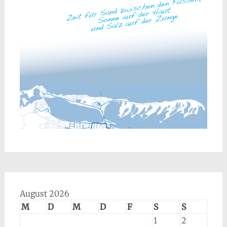
August 2026
M
D
M
D
F
S
S
1
2